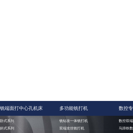
铣端面打中心孔机床
多功能铣打机
数控专
卧式系列
铣钻攻一体铣打机
数控双端
斜式系列
双端攻丝铣打机
马蹄铁数