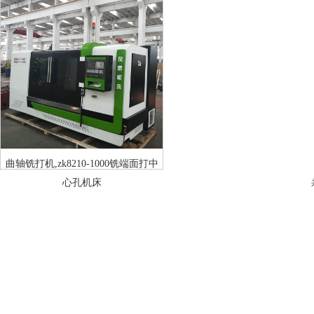
曲轴铣打机,zk8210-1000铣端面打中
心孔机床