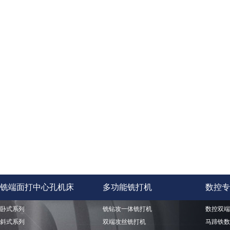
铣端面打中心孔机床
多功能铣打机
数控专
卧式系列
铣钻攻一体铣打机
数控双端
斜式系列
双端攻丝铣打机
马蹄铁数