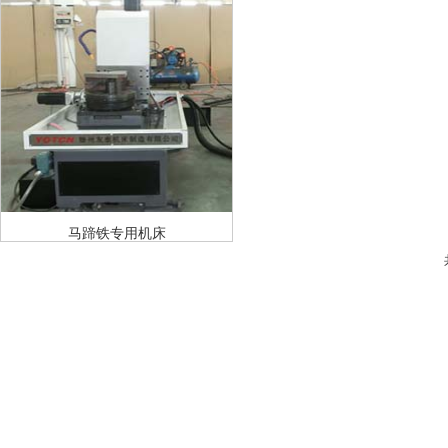
马蹄铁专用机床