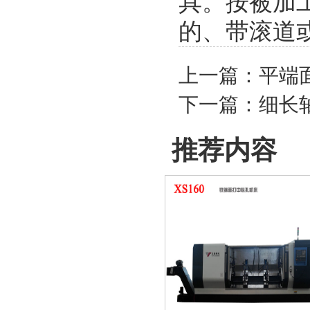
具。按被加
的、带滚道或
上一篇：
平端
下一篇：
细长
推荐内容